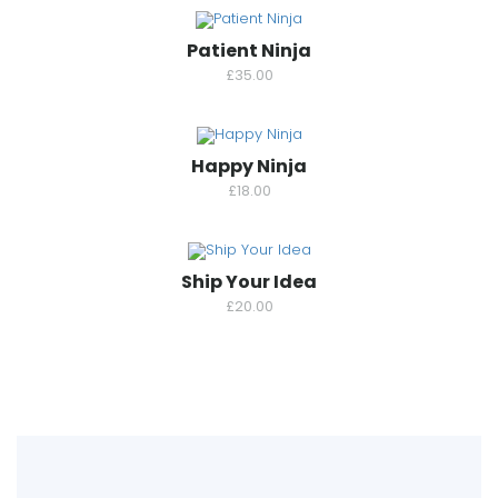
Patient Ninja
£
35.00
Happy Ninja
£
18.00
Ship Your Idea
£
20.00