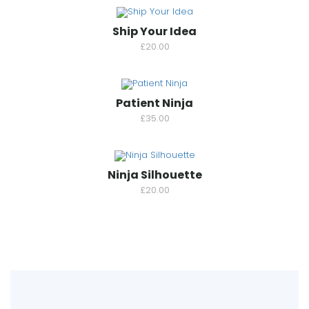
Ship Your Idea
£
20.00
Patient Ninja
£
35.00
Ninja Silhouette
£
20.00