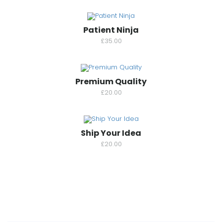
Patient Ninja
£
35.00
Premium Quality
£
20.00
Ship Your Idea
£
20.00