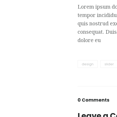
Lorem ipsum dol
tempor incididu
quis nostrud ex
consequat. Duis 
dolore eu
design
slider
0 Comments
Leave a