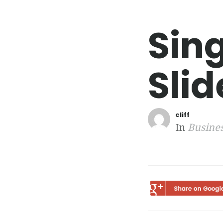
Sing
Slid
cliff
In
Busine