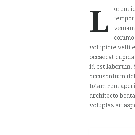
L
orem ip
tempor 
veniam,
commodo
voluptate velit 
occaecat cupidat
id est laborum. 
accusantium do
totam rem aperia
architecto beat
voluptas sit asp