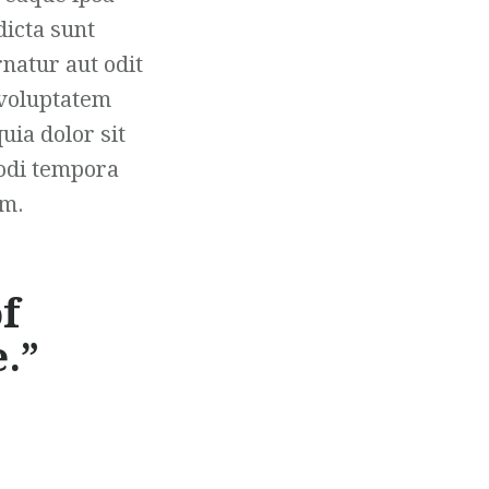
dicta sunt
natur aut odit
 voluptatem
ia dolor sit
modi tempora
em.
of
e.”