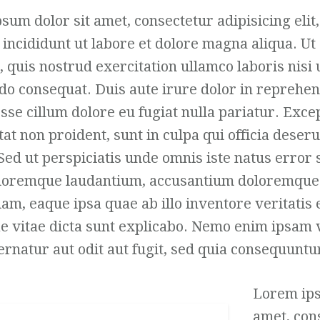
sum dolor sit amet, consectetur adipisicing elit
incididunt ut labore et dolore magna aliqua. U
 quis nostrud exercitation ullamco laboris nisi u
 consequat. Duis aute irure dolor in reprehen
esse cillum dolore eu fugiat nulla pariatur. Exce
at non proident, sunt in culpa qui officia deser
Sed ut perspiciatis unde omnis iste natus error 
loremque laudantium, accusantium doloremque
m, eaque ipsa quae ab illo inventore veritatis 
ae vitae dicta sunt explicabo. Nemo enim ipsam
ernatur aut odit aut fugit, sed quia consequunt
Lorem ips
amet, con