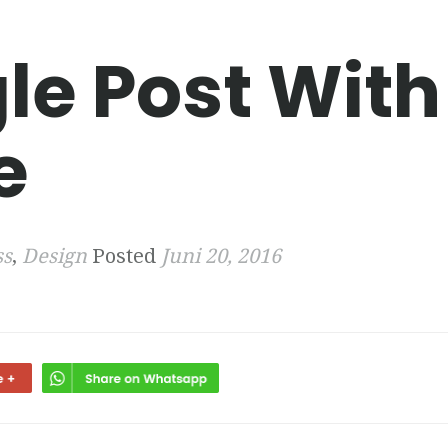
le Post With
e
ss
,
Design
Posted
Juni 20, 2016