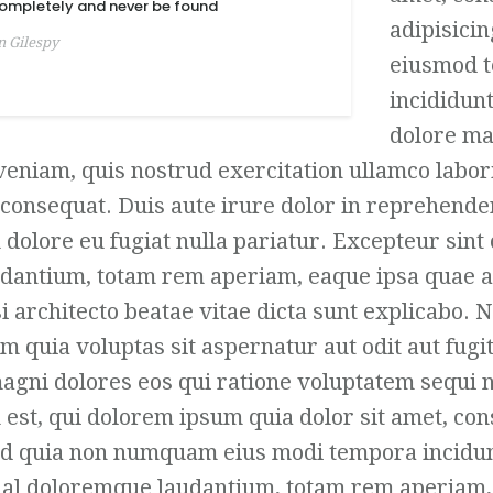
ompletely and never be found
adipisicin
n Gilespy
eiusmod 
incididunt
dolore ma
eniam, quis nostrud exercitation ullamco laboris
onsequat. Duis aute irure dolor in reprehender
m dolore eu fugiat nulla pariatur. Excepteur sint
antium, totam rem aperiam, eaque ipsa quae ab
si architecto beatae vitae dicta sunt explicabo.
 quia voluptas sit aspernatur aut odit aut fugit
gni dolores eos qui ratione voluptatem sequi 
est, qui dolorem ipsum quia dolor sit amet, con
 sed quia non numquam eius modi tempora incidun
al doloremque laudantium, totam rem aperiam,