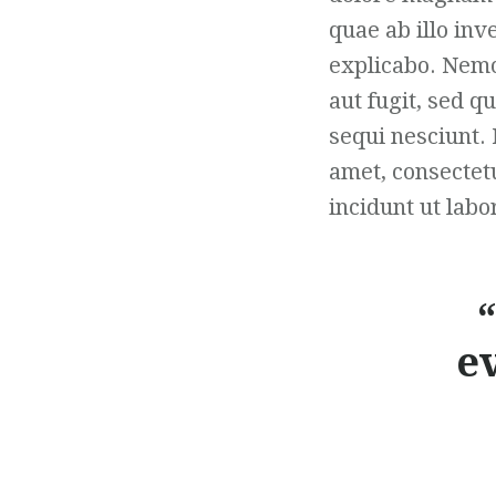
quae ab illo inv
explicabo. Nemo
aut fugit, sed 
sequi nesciunt.
amet, consectet
incidunt ut lab
“
ev