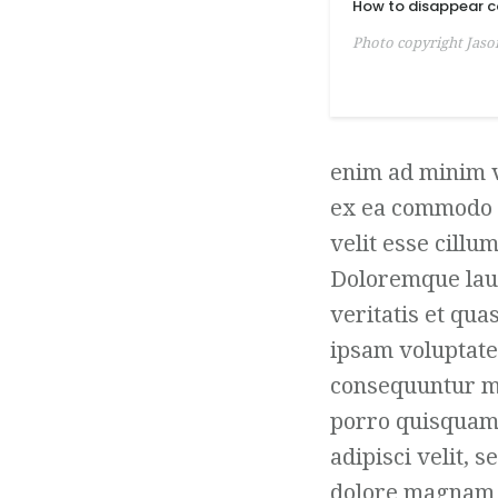
How to disappear c
Photo copyright Jaso
enim ad minim v
ex ea commodo c
velit esse cillu
Doloremque laud
veritatis et qua
ipsam voluptatem
consequuntur ma
porro quisquam 
adipisci velit,
dolore magnam 