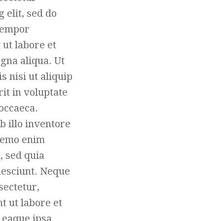
g elit, sed do
tempor
 ut labore et
gna aliqua. Ut
 nisi ut aliquip
it in voluptate
 occaeca.
 illo inventore
 Nemo enim
, sed quia
nesciunt. Neque
sectetur,
t ut labore et
 eaque ipsa