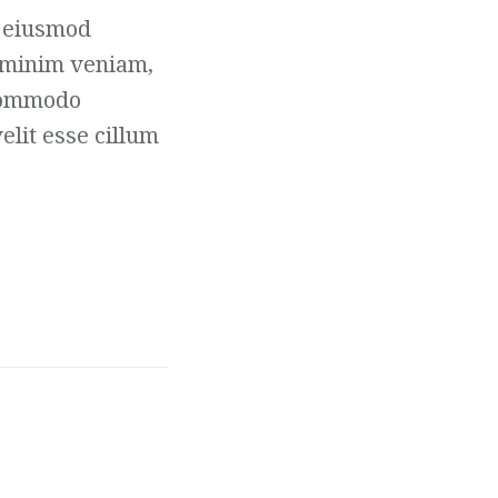
o eiusmod
d minim veniam,
 commodo
elit esse cillum