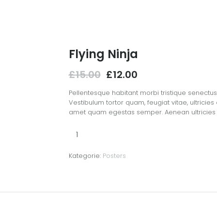
Flying Ninja
Ursprünglicher
Aktueller
£
15.00
£
12.00
Preis
Preis
war:
ist:
Pellentesque habitant morbi tristique senectu
£15.00
£12.00.
Vestibulum tortor quam, feugiat vitae, ultricies
amet quam egestas semper. Aenean ultricies mi
Flying
Ninja
Menge
Kategorie:
Posters