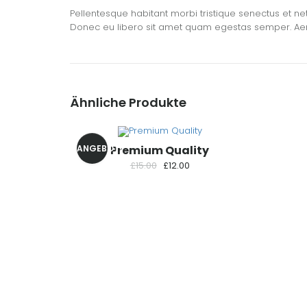
Pellentesque habitant morbi tristique senectus et net
Donec eu libero sit amet quam egestas semper. Aenea
Ähnliche Produkte
ANGEBOT!
Premium Quality
Ursprünglicher
Aktueller
£
15.00
£
12.00
Preis
Preis
war:
ist:
£15.00
£12.00.